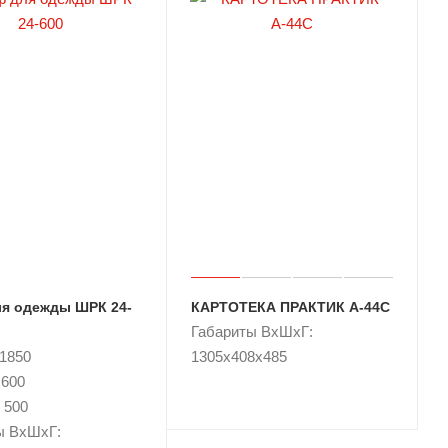
я одежды ШРК 24-
КАРТОТЕКА ПРАКТИК А-44С
Габариты ВxШxГ:
 1850
1305x408x485
 600
 500
ы ВxШxГ: