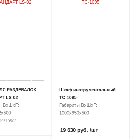
ЛЯ РАЗДЕВАЛОК
Шкаф инструментальный
Т LS-02
TC-1095
ы ВxШxГ:
Габариты ВxШxГ:
2x500
1000x950x500
099510502
19 630 руб.
/шт