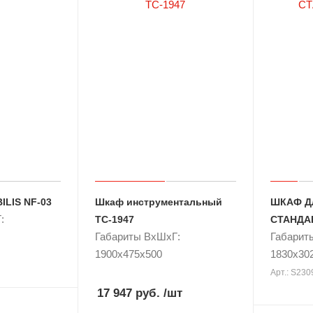
LIS NF-03
Шкаф инструментальный
ШКАФ Д
:
TC-1947
СТАНДАР
Габариты ВxШxГ:
Габарит
1900x475x500
1830x30
Арт.: S23
17 947 руб.
/шт