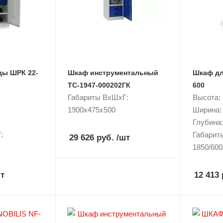
ды ШРК 22-
Шкаф инструментальный
Шкаф дл
TC-1947-000202ГК
600
Габариты ВxШxГ:
Высота:
1900x475x500
Ширина:
Глубина:
:
Габарит
29 626 руб.
/шт
1850/600
т
12 413 