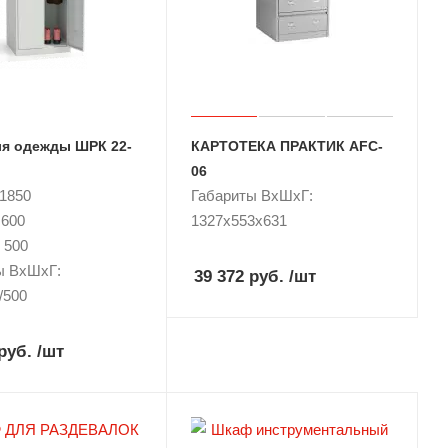
я одежды ШРК 22-
КАРТОТЕКА ПРАКТИК AFC-
06
 1850
Габариты ВxШxГ:
 600
1327x553x631
 500
ы ВxШxГ:
39 372 руб.
/шт
/500
руб.
/шт