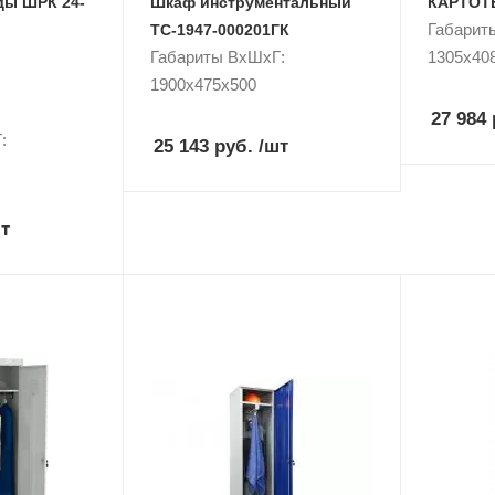
ды ШРК 24-
Шкаф инструментальный
КАРТОТЕ
Габарит
TC-1947-000201ГК
Габариты ВxШxГ:
1305x40
1900x475x500
27 984 
:
25 143 руб.
/шт
т