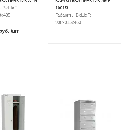
КА ПРАКТИК А-44
КАРТОТЕКА ПРАКТИК AMF
ы ВxШxГ:
1091/3
8x485
Габариты ВxШxГ:
998x915x460
руб.
/шт