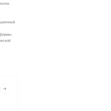
полки,
кционный
 формы.
ческой