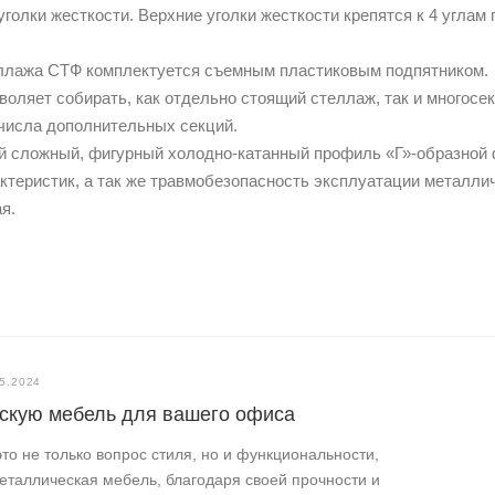
уголки жесткости. Верхние уголки жесткости крепятся к 4 углам 
теллажа СТФ комплектуется съемным пластиковым подпятником.
воляет собирать, как отдельно стоящий стеллаж, так и многосе
о числа дополнительных секций.
ой сложный, фигурный холодно-катанный профиль «Г»-образной
ктеристик, а так же травмобезопасность эксплуатации металли
я.
5.2024
ескую мебель для вашего офиса
о не только вопрос стиля, но и функциональности,
еталлическая мебель, благодаря своей прочности и