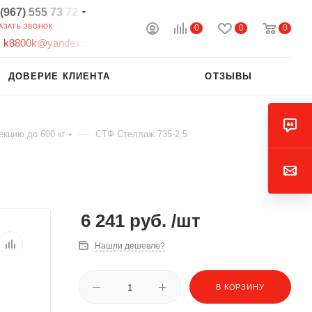
(967)
555
73
72
0
0
0
АЗАТЬ ЗВОНОК
k
8
8
0
0
k
@
y
a
n
d
e
x
.
r
ДОВЕРИЕ КЛИЕНТА
ОТЗЫВЫ
—
екцию до 600 кг
СТФ Стеллаж 735-2,5
6 241
руб.
/шт
Нашли дешевле?
В КОРЗИНУ