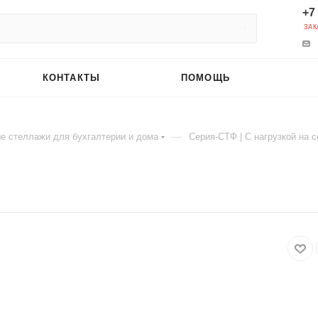
+7
ЗАК
КОНТАКТЫ
ПОМОЩЬ
—
е стеллажи для бухгалтерии и дома
Серия-СТФ | C нагрузкой на с