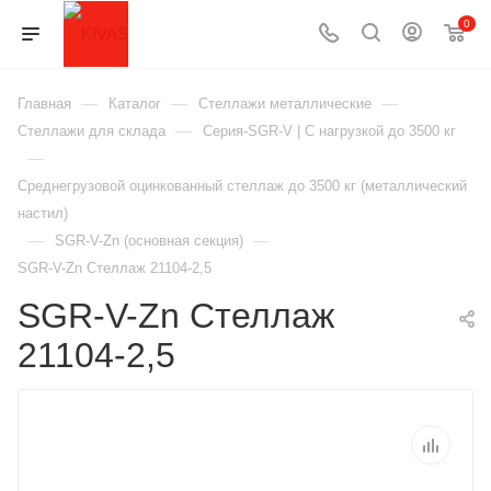
0
—
—
—
Главная
Каталог
Стеллажи металлические
—
Стеллажи для склада
Серия-SGR-V | С нагрузкой до 3500 кг
—
Среднегрузовой оцинкованный стеллаж до 3500 кг (металлический
настил)
—
—
SGR-V-Zn (основная секция)
SGR-V-Zn Стеллаж 21104-2,5
SGR-V-Zn Стеллаж
21104-2,5