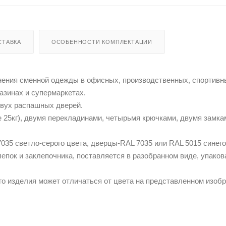
СТАВКА
ОСОБЕННОСТИ КОМПЛЕКТАЦИИ
ения сменной одежды в офисных, производственных, спортивн
азинах и супермаркетах.
двух распашных дверей.
е 25кг), двумя перекладинами, четырьмя крючками, двумя замка
035 светло-серого цвета, дверцы-RAL 7035 или RAL 5015 синего
пок и заклепочника, поставляется в разобранном виде, упаков
го изделия может отличаться от цвета на представленном изобр