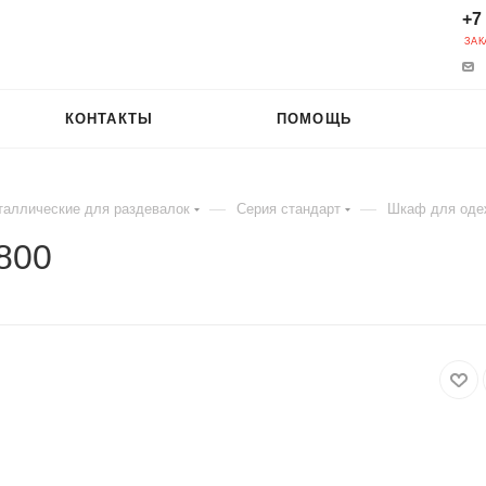
+7
ЗАК
КОНТАКТЫ
ПОМОЩЬ
—
—
аллические для раздевалок
Серия стандарт
Шкаф для оде
800